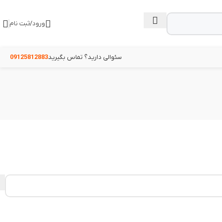
ورود/ثبت نام
سئوالی دارید؟ تماس بگیرید
09125812883