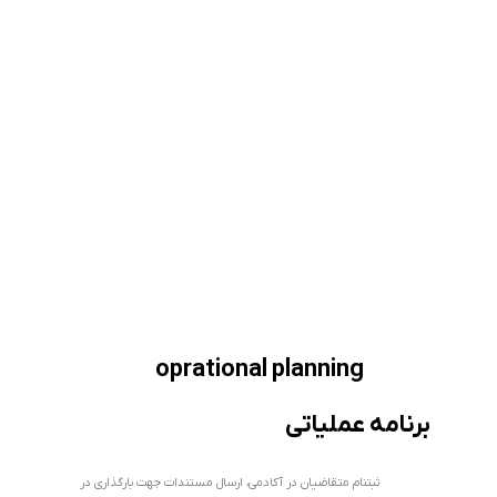
oprational planning
برنامه عملیاتی
ثبتنام متقاضیان در آکادمی، ارسال مستندات جهت بارگذاری در