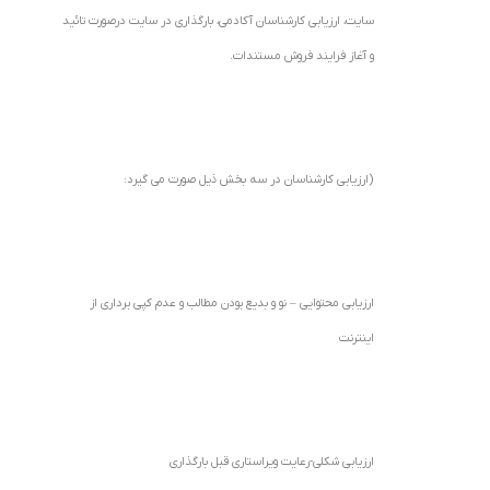
سایت، ارزیابی کارشناسان آکادمی، بارگذاری در سایت درصورت تائید
و آغاز فرایند فروش مستندات.
(ارزیابی کارشناسان در سه بخش ذیل صورت می گیرد:
ارزیابی محتوایی – نو و بدیع بودن مطالب و عدم کپی برداری از
اینترنت
ارزیابی شکلی-رعایت ویراستاری قبل بارگذاری