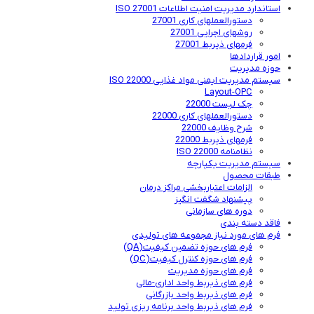
استاندارد مدیریت امنیت اطلاعات ISO 27001
دستورالعملهای کاری 27001
روشهای اجرایی 27001
فرمهای ذیربط 27001
امور قراردادها
حوزه مدیریت
سیستم مدیریت ایمنی مواد غذایی ISO 22000
Layout-OPC
چک لیست 22000
دستورالعملهای کاری 22000
شرح وظایف 22000
فرمهای ذیربط 22000
نظامنامه ISO 22000
سیستم مدیریت یکپارچه
طبقات محصول
الزامات اعتباربخشی مراکز درمان
پیشنهاد شگفت انگیز
دوره های سازمانی
فاقد دسته بندی
فرم های مورد نیاز مجموعه های تولیدی
فرم های حوزه تضمین کیفیت(QA)
فرم های حوزه کنترل کیفیت(QC)
فرم های حوزه مدیریت
فرم های ذیربط واحد اداری-مالی
فرم های ذیربط واحد بازرگانی
فرم های ذیربط واحد برنامه ریزی تولید