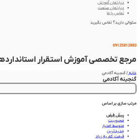
دپارتمان آموزش
دپارتمان صنعت
تماس با ما
سئوالی دارید؟ تماس بگیرید
09125812883
مرجع تخصصی آموزش استقرار استاندارده
خانه
/
گنجینه آکادمی
گنجینه آکادمی
مرتب سازی بر اساس
پیش فرض
محبوبیت
متوسط امتیاز
جدیدترین
قیمت: کم به زیاد