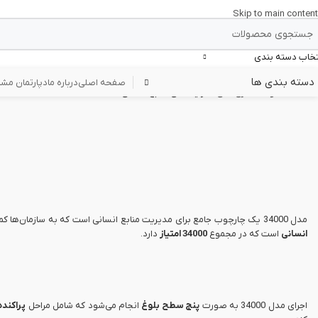
Skip to main content
تخاب دسته بندی
دسته بندی ها
صفحه اصلی
درباره ما
دپارتمان مشا
خانه
/
واحد اداری مالی
/
فرایندهای منابع انسانی
مدل 34000 یک چارچوب جامع برای مدیریت منابع انسانی است که به سازمان‌ها کمک می‌کند تا سطح بلوغ فرآیندهای منابع انسانی خود را ارزیابی کرده و بهبود دهند. این مدل شامل
انسانی
است که در مجموع
34000 امتیاز
دارد.
اجرای مدل 34000 به صورت
پنج سطح بلوغ
انجام می‌شود که شامل مراحل
پراکنده