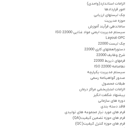
الزامات استاندارد(واحدی)
امور قراردادها
چک لیستهای ارزیابی
حوزه مدیریت
ساماندهی فرآیند آموزش
سیستم مدیریت ایمنی مواد غذایی ISO 22000
Layout-OPC
چک لیست 22000
دستورالعملهای کاری 22000
شرح وظایف 22000
فرمهای ذیربط 22000
نظامنامه ISO 22000
سیستم مدیریت یکپارچه
صدور گواهینامه رسمی
طبقات محصول
الزامات اعتباربخشی مراکز درمان
پیشنهاد شگفت انگیز
دوره های سازمانی
فاقد دسته بندی
فرم های مورد نیاز مجموعه های تولیدی
فرم های حوزه تضمین کیفیت(QA)
فرم های حوزه کنترل کیفیت(QC)