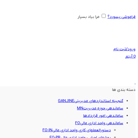
فراموشی پسورد؟
مرا بیاد بسپار
ورود/ثبت نام
0
آیتم
دسته بندی ها
گنجینه استانداردهای مدیریتی
GANJINE
ساماندهی حوزه مدیریت
MN
ساماندهی امور قراردادها
ساماندهی واحد اداری مالی
FO
دستورالعملهای کاری واحد اداری مالی
FO-IN
روشهای اجرایی واحد اداری مالی
FO-PR